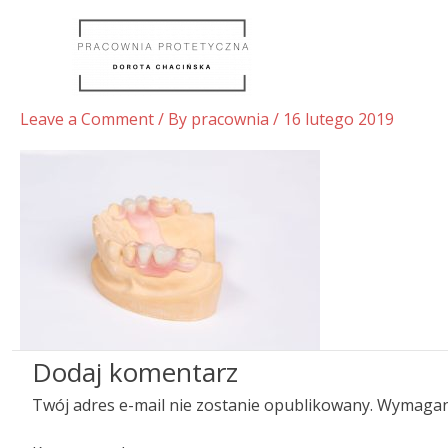
Skip
to
content
fot_babirecki_pl-33-min
Leave a Comment
/ By
pracownia
/
16 lutego 2019
Dodaj komentarz
Twój adres e-mail nie zostanie opublikowany.
Wymagan