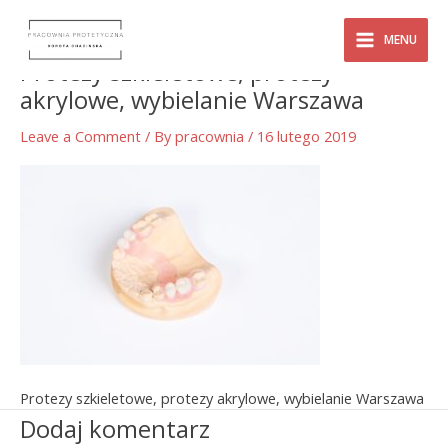
Skip
Main
to
MENU
content
Menu
Protezy szkieletowe, protezy
akrylowe, wybielanie Warszawa
Leave a Comment
/ By
pracownia
/
16 lutego 2019
Protezy szkieletowe, protezy akrylowe, wybielanie Warszawa
Dodaj komentarz