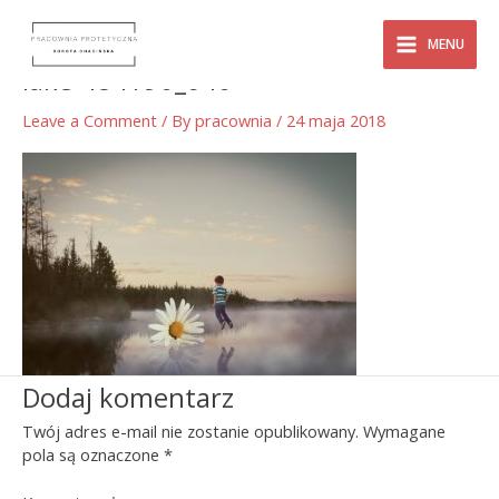
Skip
Main
to
MENU
content
Menu
lake-484190_640
Leave a Comment
/ By
pracownia
/
24 maja 2018
Dodaj komentarz
Twój adres e-mail nie zostanie opublikowany.
Wymagane
pola są oznaczone
*